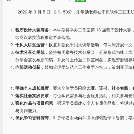
2026 年
3
月
5
日
12
时
50
分，朱堂勋老师在千贝软件工匠工
程序设计大赛筹备
：本学期将举办工作室第
13
届程序设计大赛
续商议后按流程推进赛事落地。
千贝大讲堂运营
：恢复并强化千贝大讲堂活动，每两周开展一次
技术分享会规范
：坚持每周举办技术分享会，分享形式为线上线
分享会需发布新闻稿，并及时上传至工作室网盘，实现资源留存
内部活动创新
：鼓励管理团队结合工作室学习特点，策划开展编
明确个人成长维度
：要求全体学员围绕
比赛、证书、社会实践、
落实社会实践要求
：每位学员需参与社会服务活动，相关参与安
强化作品与项目积累
：强调学员需建立个人专属作品集，将通过
与协作能力。
优化学习资料管理
：引导学员主动向任课老师索取学习资源；要