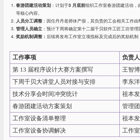
春游团建活动策划
：计划于
3
月底前
组织工作室春游团建活动，
等核心内容。
人员分工调整
：因任丹丹老师休产假，其负责的工会相关工作由
管理人员确立
：预计下周将确定第十二届千贝软件工匠工坊管理
奖励机制调整：
后续将发布工作室立项指标及完成后的奖励机制
工作事项
负责人
第
13
届程序设计大赛方案撰写
王智博
下周千贝大讲堂人员对接与安排
李东洋
技术分享会时间冲突统计
祖本发
春游团建活动方案策划
管理团
工作室设备清单整理
祖本发
工作室设备协调解决
工作室