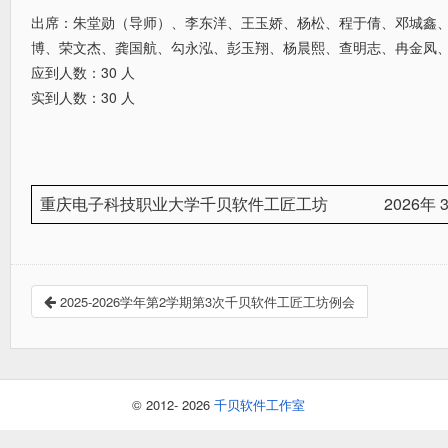
出席：朱堂勋（导师）、李东洋、王玉娇、杨松、程于倩、邓城鑫
博、荣文杰、龚国航、勾永泓、彭玉翔、杨晨熙、查明志、冉金凤
应到人数：
30
人
实到人数：
30
人
2026
重庆电子科技职业大学千贝软件工匠工坊
年
2025-2026学年第2学期第3次千贝软件工匠工坊例会
© 2012- 2026
千贝软件工作室